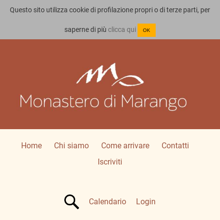
Questo sito utilizza cookie di profilazione propri o di terze parti, per
saperne di più
clicca qui
OK
Home
Chi siamo
Come arrivare
Contatti
Iscriviti
C
alendario
Login