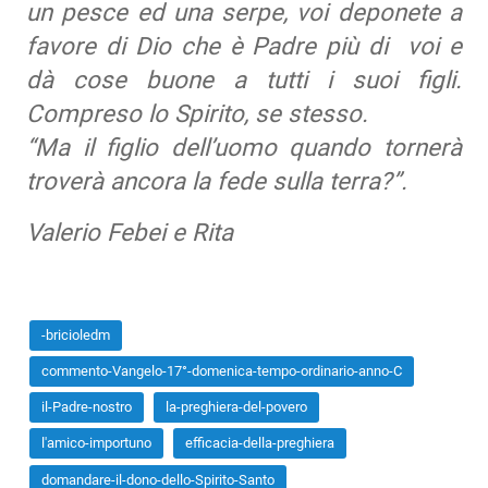
un pesce ed una serpe, voi deponete a
favore di Dio che è Padre più di voi e
dà cose buone a tutti i suoi figli.
Compreso lo Spirito, se stesso.
“Ma il figlio dell’uomo quando tornerà
troverà ancora la fede sulla terra?”.
Valerio Febei e Rita
-bricioledm
commento-Vangelo-17°-domenica-tempo-ordinario-anno-C
il-Padre-nostro
la-preghiera-del-povero
l'amico-importuno
efficacia-della-preghiera
domandare-il-dono-dello-Spirito-Santo