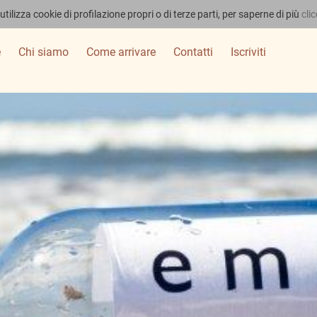
utilizza cookie di profilazione propri o di terze parti, per saperne di più
cli
e
Chi siamo
Come arrivare
Contatti
Iscriviti