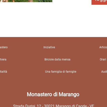
stero
Iniziative
Artico
hiera
Briciole dalla mensa
Orari
talità
Una famiglia di famiglie
Audi
Monastero di Marango
Strada Durisi,
12 - 30021
Marango di Caorle - VE