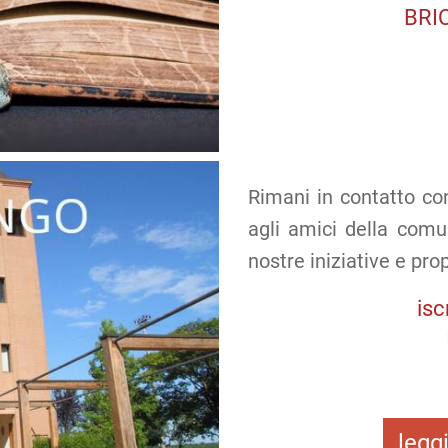
BRI
Rimani in contatto con
agli amici della comu
nostre iniziative e pro
isc
legg