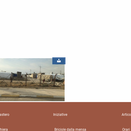
stero
Iniziative
Artico
hiera
Briciole dalla mensa
Orari